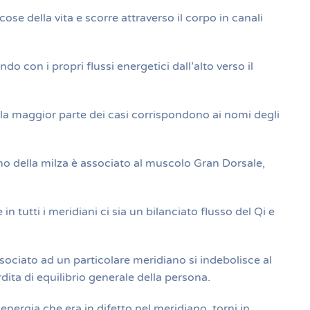
ose della vita e scorre attraverso il corpo in canali
o con i propri flussi energetici dall’alto verso il
nella maggior parte dei casi corrispondono ai nomi degli
iano della milza è associato al muscolo Gran Dorsale,
n tutti i meridiani ci sia un bilanciato flusso del Qi e
sociato ad un particolare meridiano si indebolisce al
ita di equilibrio generale della persona.
nergia che era in difetto nel meridiano, torni in