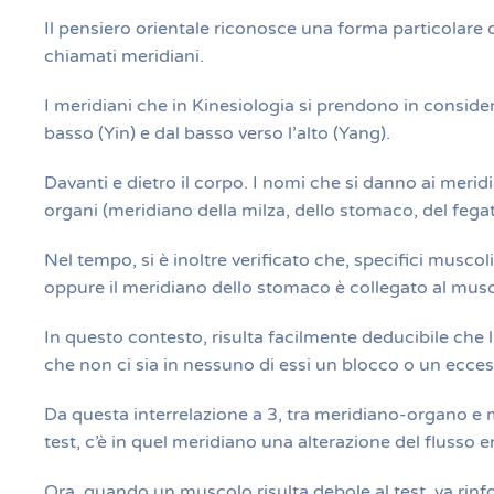
Il pensiero orientale riconosce una forma particolare di
chiamati meridiani.
I meridiani che in Kinesiologia si prendono in consider
basso (Yin) e dal basso verso l’alto (Yang).
Davanti e dietro il corpo. I nomi che si danno ai merid
organi (meridiano della milza, dello stomaco, del fegat
Nel tempo, si è inoltre verificato che, specifici musco
oppure il meridiano dello stomaco è collegato al muscol
In questo contesto, risulta facilmente deducibile che l’
che non ci sia in nessuno di essi un blocco o un ecces
Da questa interrelazione a 3, tra meridiano-organo e m
test, c’è in quel meridiano una alterazione del flusso
Ora, quando un muscolo risulta debole al test, va rinfo