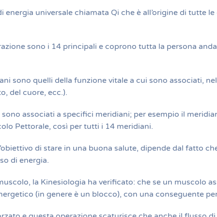
 energia universale chiamata Qi che è all’origine di tutte le c
azione sono i 14 principali e coprono tutta la persona andand
iani sono quelli della funzione vitale a cui sono associati, 
o, del cuore, ecc.).
li sono associati a specifici meridiani; per esempio il merid
o Pettorale, così per tutti i 14 meridiani.
obiettivo di stare in una buona salute, dipende dal fatto che i
so di energia.
uscolo, la Kinesiologia ha verificato: che se un muscolo as
 energetico (in genere è un blocco), con una conseguente perd
rzato e questa operazione scaturisce che anche il flusso di e