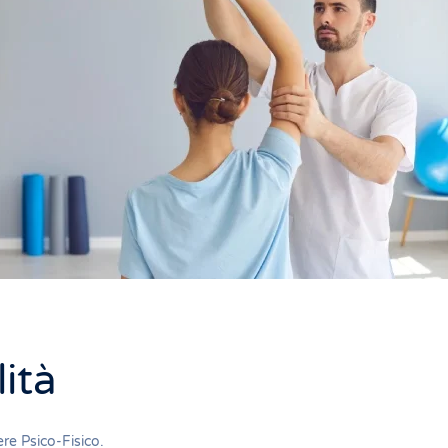
lità
re Psico-Fisico
.